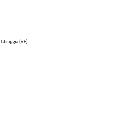
ip to main content
Skip to navigat
 Chioggia (VE)